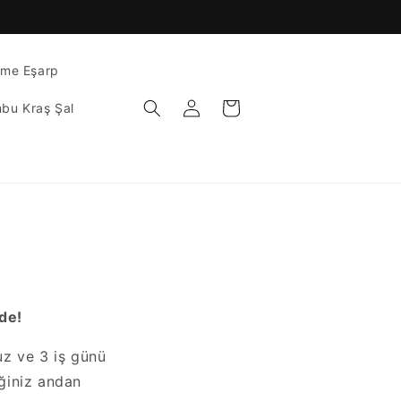
ome Eşarp
Oturum
Sepet
bu Kraş Şal
aç
de!
uz ve 3 iş günü
iğiniz andan