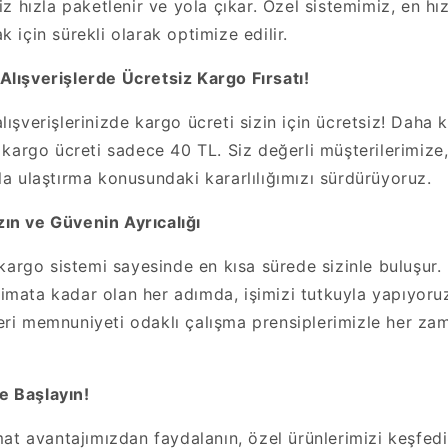
iz hızla paketlenir ve yola çıkar. Özel sistemimiz, en hız
k için sürekli olarak optimize edilir.
Alışverişlerde Ücretsiz Kargo Fırsatı!
lışverişlerinizde kargo ücreti sizin için ücretsiz! Daha 
e kargo ücreti sadece 40 TL. Siz değerli müşterilerimize, 
la ulaştırma konusundaki kararlılığımızı sürdürüyoruz.
ın ve Güvenin Ayrıcalığı
ı kargo sistemi sayesinde en kısa sürede sizinle buluşur
mata kadar olan her adımda, işimizi tutkuyla yapıyoruz.
eri memnuniyeti odaklı çalışma prensiplerimizle her za
e Başlayın!
imat avantajımızdan faydalanın, özel ürünlerimizi keşfedin