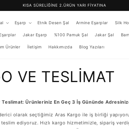
KISA SÜRELİĞİNE 2.ÜRÜN YARI FİYATINA
al
Eşarp
Etnik Desen Şal
Armine Eşarplar
Silk H
Eşarplar
Jakar Eşarp
%100 Pamuk Şal
Jakar Şal
Bam
üm Ürünler
İletişim
Hakkımızda
Blog Yazıları
O VE TESLİMAT
ir Teslimat: Ürünleriniz En Geç 3 İş Gününde Adresiniz
erici olarak seçtiğimiz Aras Kargo ile iş birliği yapıyor
 teslim ediyoruz. Hızlı kargo hizmetimizle, sipariş verd