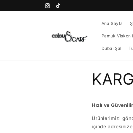
İçeriğe
atla
Instagram
TikTok
Ana Sayfa
Ş
Pamuk Viskon 
Dubai Şal
T
KARG
Hızlı ve Güvenil
Ürünlerimizi gönd
içinde adresinize