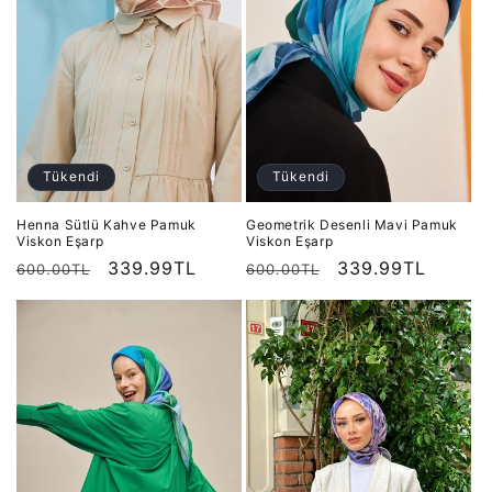
Tükendi
Tükendi
Henna Sütlü Kahve Pamuk
Geometrik Desenli Mavi Pamuk
Viskon Eşarp
Viskon Eşarp
Normal
İndirimli
339.99TL
Normal
İndirimli
339.99TL
600.00TL
600.00TL
fiyat
fiyat
fiyat
fiyat