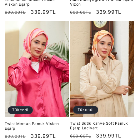
Viskon Eşarp
Vizon
Normal
İndirimli
339.99TL
Normal
İndirimli
339.99TL
600.00TL
600.00TL
fiyat
fiyat
fiyat
fiyat
Tükendi
Tükendi
Twist Sütlü Kahve Soft Pamuk
Twist Mercan Pamuk Viskon
Eşarp Lacivert
Eşarp
Normal
İndirimli
339.99TL
Normal
İndirimli
339.99TL
600.00TL
600.00TL