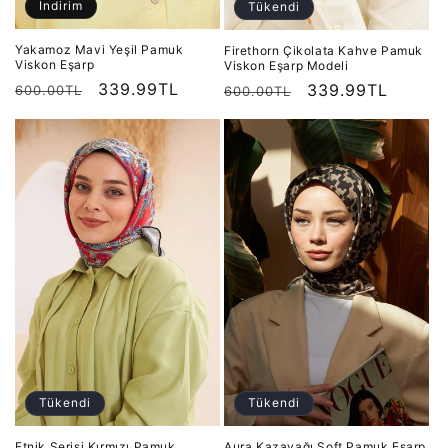
İndirim
Tükendi
Yakamoz Mavi Yeşil Pamuk
Firethorn Çikolata Kahve Pamuk
Viskon Eşarp
Viskon Eşarp Modeli
Normal
İndirimli
339.99TL
Normal
İndirimli
339.99TL
600.00TL
600.00TL
fiyat
fiyat
fiyat
fiyat
Tükendi
Tükendi
Etnik Serisi Kırmızı Pamuk
Aura Kazayağı Soft Pamuk Eşarp