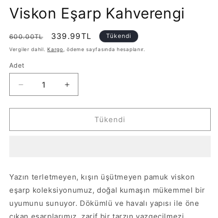
Viskon Eşarp Kahverengi
Normal
İndirimli
339.99TL
Tükendi
600.00TL
fiyat
fiyat
Vergiler dahil.
Kargo
, ödeme sayfasında hesaplanır.
Adet
Adet
Yeni
Yeni
Twist
Twist
Desen
Desen
Pamuk
Pamuk
Tükendi
Viskon
Viskon
Eşarp
Eşarp
Kahverengi
Kahverengi
için
için
adedi
adedi
Yazın terletmeyen, kışın üşütmeyen pamuk viskon
azaltın
artırın
eşarp koleksiyonumuz, doğal kumaşın mükemmel bir
uyumunu sunuyor. Dökümlü ve havalı yapısı ile öne
çıkan eşarplarımız, zarif bir tarzın vazgeçilmezi.