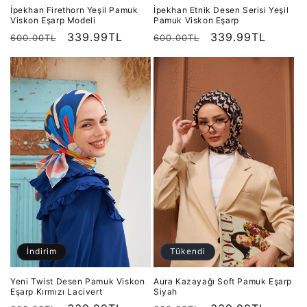
İpekhan Firethorn Yeşil Pamuk
İpekhan Etnik Desen Serisi Yeşil
Viskon Eşarp Modeli
Pamuk Viskon Eşarp
Normal
İndirimli
339.99TL
Normal
İndirimli
339.99TL
600.00TL
600.00TL
fiyat
fiyat
fiyat
fiyat
İndirim
Tükendi
Yeni Twist Desen Pamuk Viskon
Aura Kazayağı Soft Pamuk Eşarp
Eşarp Kırmızı Lacivert
Siyah