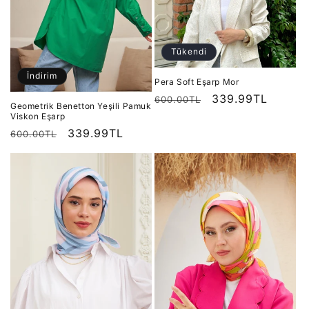
Tükendi
İndirim
Pera Soft Eşarp Mor
Normal
İndirimli
339.99TL
600.00TL
Geometrik Benetton Yeşili Pamuk
fiyat
fiyat
Viskon Eşarp
Normal
İndirimli
339.99TL
600.00TL
fiyat
fiyat