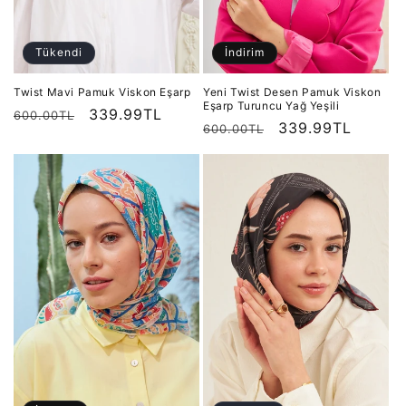
Tükendi
İndirim
Twist Mavi Pamuk Viskon Eşarp
Yeni Twist Desen Pamuk Viskon
Eşarp Turuncu Yağ Yeşili
Normal
İndirimli
339.99TL
600.00TL
Normal
İndirimli
339.99TL
600.00TL
fiyat
fiyat
fiyat
fiyat