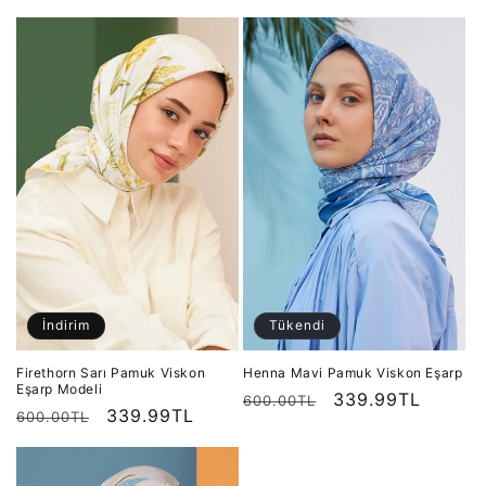
fiyat
fiyat
fiyat
fiyat
İndirim
Tükendi
Firethorn Sarı Pamuk Viskon
Henna Mavi Pamuk Viskon Eşarp
Eşarp Modeli
Normal
İndirimli
339.99TL
600.00TL
Normal
İndirimli
339.99TL
600.00TL
fiyat
fiyat
fiyat
fiyat