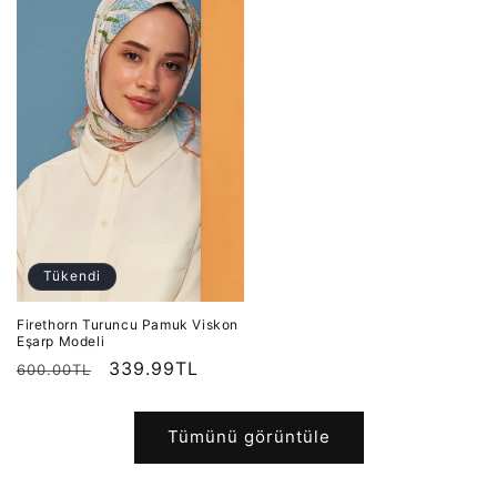
Tükendi
Firethorn Turuncu Pamuk Viskon
Eşarp Modeli
Normal
İndirimli
339.99TL
600.00TL
fiyat
fiyat
Tümünü görüntüle