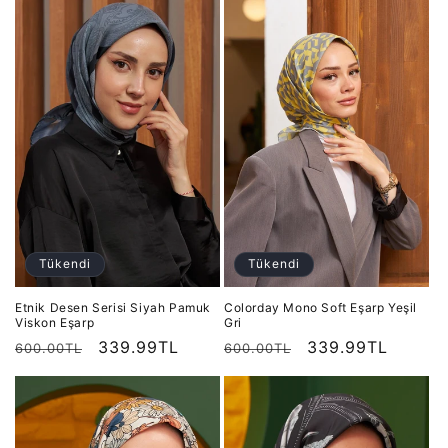
Tükendi
Tükendi
Etnik Desen Serisi Siyah Pamuk
Colorday Mono Soft Eşarp Yeşil
Viskon Eşarp
Gri
Normal
İndirimli
339.99TL
Normal
İndirimli
339.99TL
600.00TL
600.00TL
fiyat
fiyat
fiyat
fiyat