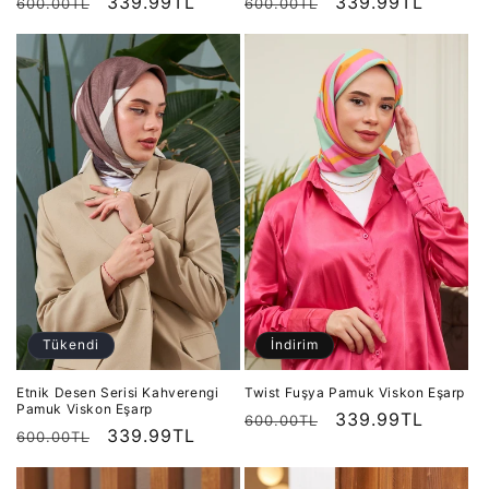
Normal
İndirimli
339.99TL
Normal
İndirimli
339.99TL
600.00TL
600.00TL
fiyat
fiyat
fiyat
fiyat
Tükendi
İndirim
Etnik Desen Serisi Kahverengi
Twist Fuşya Pamuk Viskon Eşarp
Pamuk Viskon Eşarp
Normal
İndirimli
339.99TL
600.00TL
Normal
İndirimli
339.99TL
600.00TL
fiyat
fiyat
fiyat
fiyat