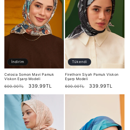
İndirim
Tükendi
Celosia Somon Mavi Pamuk
Firethorn Siyah Pamuk Viskon
Viskon Eşarp Modeli
Eşarp Modeli
Normal
İndirimli
339.99TL
Normal
İndirimli
339.99TL
600.00TL
600.00TL
fiyat
fiyat
fiyat
fiyat