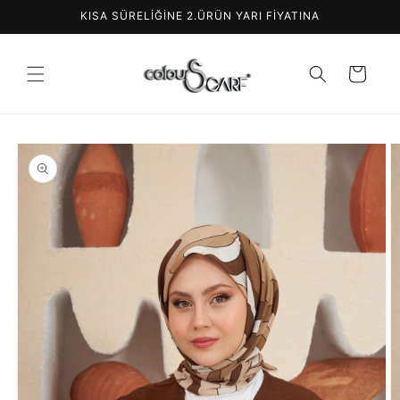
İçeriğe
KISA SÜRELİĞİNE 2.ÜRÜN YARI FİYATINA
atla
Sepet
Ürün
bilgisine
atla