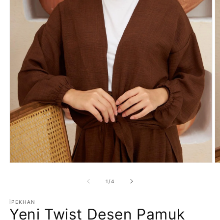
Medya
M
1
2
modda
m
/
1
/
4
oynatın
o
İPEKHAN
Yeni Twist Desen Pamuk