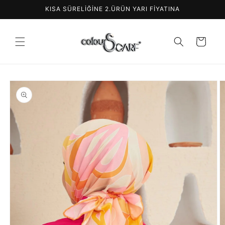
İçeriğe
KISA SÜRELİĞİNE 2.ÜRÜN YARI FİYATINA
atla
Sepet
Ürün
bilgisine
atla