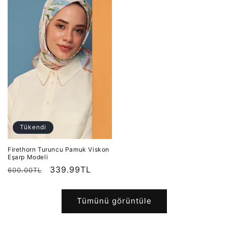
Tükendi
Firethorn Turuncu Pamuk Viskon
Eşarp Modeli
Normal
İndirimli
339.99TL
600.00TL
fiyat
fiyat
Tümünü görüntüle