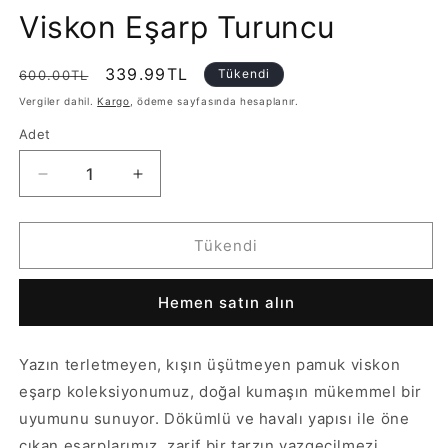
Viskon Eşarp Turuncu
Normal
İndirimli
339.99TL
Tükendi
600.00TL
fiyat
fiyat
Vergiler dahil.
Kargo
, ödeme sayfasında hesaplanır.
Adet
Adet
Yeni
Yeni
Twist
Twist
Desen
Desen
Pamuk
Pamuk
Tükendi
Viskon
Viskon
Eşarp
Eşarp
Hemen satın alın
Turuncu
Turuncu
için
için
adedi
adedi
Yazın terletmeyen, kışın üşütmeyen pamuk viskon
azaltın
artırın
eşarp koleksiyonumuz, doğal kumaşın mükemmel bir
uyumunu sunuyor. Dökümlü ve havalı yapısı ile öne
çıkan eşarplarımız, zarif bir tarzın vazgeçilmezi.