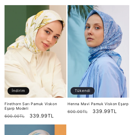
fiyat
fiyat
fiyat
fiyat
İndirim
Tükendi
Firethorn Sarı Pamuk Viskon
Henna Mavi Pamuk Viskon Eşarp
Eşarp Modeli
Normal
İndirimli
339.99TL
600.00TL
Normal
İndirimli
339.99TL
600.00TL
fiyat
fiyat
fiyat
fiyat