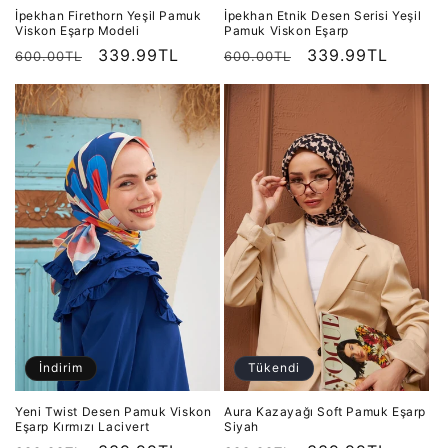
İpekhan Firethorn Yeşil Pamuk
İpekhan Etnik Desen Serisi Yeşil
Viskon Eşarp Modeli
Pamuk Viskon Eşarp
Normal
İndirimli
339.99TL
Normal
İndirimli
339.99TL
600.00TL
600.00TL
fiyat
fiyat
fiyat
fiyat
İndirim
Tükendi
Yeni Twist Desen Pamuk Viskon
Aura Kazayağı Soft Pamuk Eşarp
Eşarp Kırmızı Lacivert
Siyah