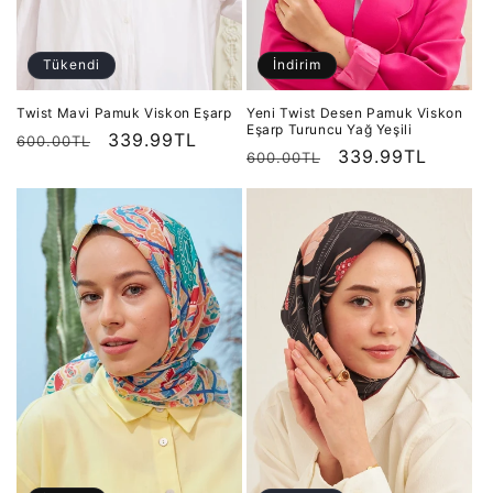
Tükendi
İndirim
Twist Mavi Pamuk Viskon Eşarp
Yeni Twist Desen Pamuk Viskon
Eşarp Turuncu Yağ Yeşili
Normal
İndirimli
339.99TL
600.00TL
Normal
İndirimli
339.99TL
600.00TL
fiyat
fiyat
fiyat
fiyat