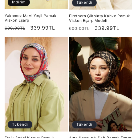
İndirim
Tükendi
Yakamoz Mavi Yeşil Pamuk
Firethorn Çikolata Kahve Pamuk
Viskon Eşarp
Viskon Eşarp Modeli
Normal
İndirimli
339.99TL
Normal
İndirimli
339.99TL
600.00TL
600.00TL
fiyat
fiyat
fiyat
fiyat
Tükendi
Tükendi
Etnik Serisi Kırmızı Pamuk
Aura Kazayağı Soft Pamuk Eşarp