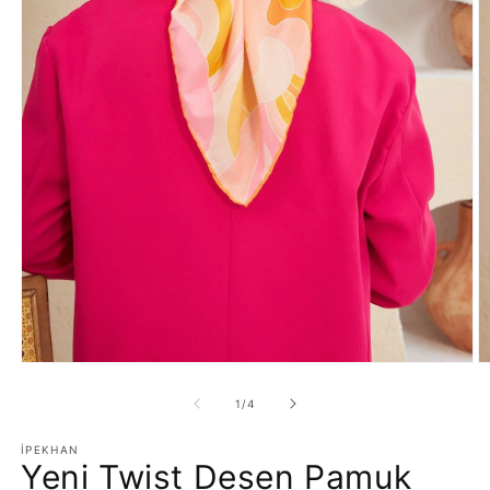
Medya
M
1
2
modda
m
/
1
/
4
oynatın
o
İPEKHAN
Yeni Twist Desen Pamuk