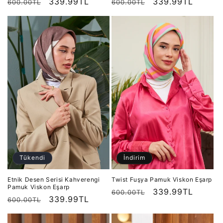
Normal
İndirimli
339.99TL
Normal
İndirimli
339.99TL
600.00TL
600.00TL
fiyat
fiyat
fiyat
fiyat
Tükendi
İndirim
Etnik Desen Serisi Kahverengi
Twist Fuşya Pamuk Viskon Eşarp
Pamuk Viskon Eşarp
Normal
İndirimli
339.99TL
600.00TL
Normal
İndirimli
339.99TL
600.00TL
fiyat
fiyat
fiyat
fiyat