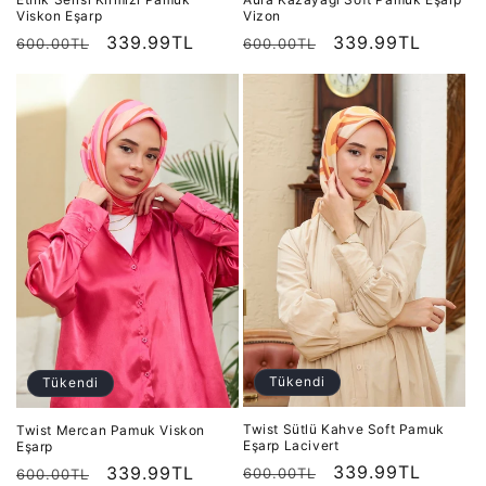
Viskon Eşarp
Vizon
Normal
İndirimli
339.99TL
Normal
İndirimli
339.99TL
600.00TL
600.00TL
fiyat
fiyat
fiyat
fiyat
Tükendi
Tükendi
Twist Sütlü Kahve Soft Pamuk
Twist Mercan Pamuk Viskon
Eşarp Lacivert
Eşarp
Normal
İndirimli
339.99TL
Normal
İndirimli
339.99TL
600.00TL
600.00TL