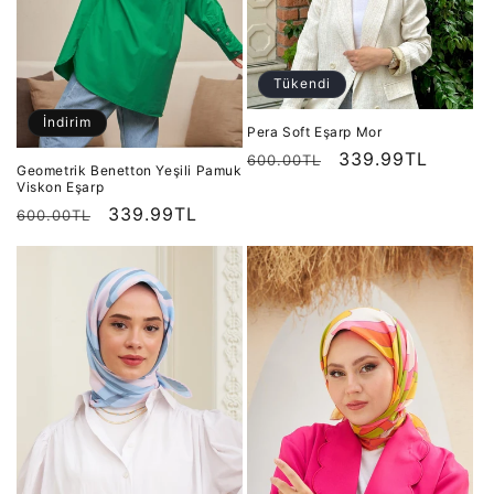
Tükendi
İndirim
Pera Soft Eşarp Mor
Normal
İndirimli
339.99TL
600.00TL
Geometrik Benetton Yeşili Pamuk
fiyat
fiyat
Viskon Eşarp
Normal
İndirimli
339.99TL
600.00TL
fiyat
fiyat