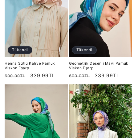
Tükendi
Tükendi
Henna Sütlü Kahve Pamuk
Geometrik Desenli Mavi Pamuk
Viskon Eşarp
Viskon Eşarp
Normal
İndirimli
339.99TL
Normal
İndirimli
339.99TL
600.00TL
600.00TL
fiyat
fiyat
fiyat
fiyat