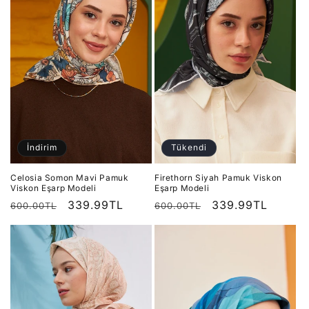
İndirim
Tükendi
Celosia Somon Mavi Pamuk
Firethorn Siyah Pamuk Viskon
Viskon Eşarp Modeli
Eşarp Modeli
Normal
İndirimli
339.99TL
Normal
İndirimli
339.99TL
600.00TL
600.00TL
fiyat
fiyat
fiyat
fiyat