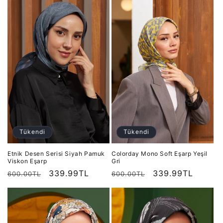
Tükendi
Tükendi
Etnik Desen Serisi Siyah Pamuk
Colorday Mono Soft Eşarp Yeşil
Viskon Eşarp
Gri
Normal
İndirimli
339.99TL
Normal
İndirimli
339.99TL
600.00TL
600.00TL
fiyat
fiyat
fiyat
fiyat